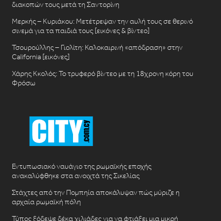
διακοπών τους μετά τη Σαντορίνη
Μερκής – Κυριάκου: Μετέτρεψαν την αυλή τους σε θερινό
σινεμά για τα παιδιά τους [εικόνες & βίντεο]
Τσουρούλλης – Γιολίτη: Καλοκαιρινή «απόδραση» στην
California [εικόνες]
Χάρης Κκολός: Το τρυφερό βίντεο με τη 18χρονη κόρη του
Φρόσω
Εντυπωσιακό ναυάγιο της ρωμαϊκής εποχής
ανακαλύφθηκε στα ανοιχτά της Σικελίας
Στάχτες από την Πομπηία αποκάλυψαν πώς μύριζε η
αρχαία ρωμαϊκή πόλη
Τύπος ξόδεψε δέκα χιλιάδες για να φτιάξει μια μικρή