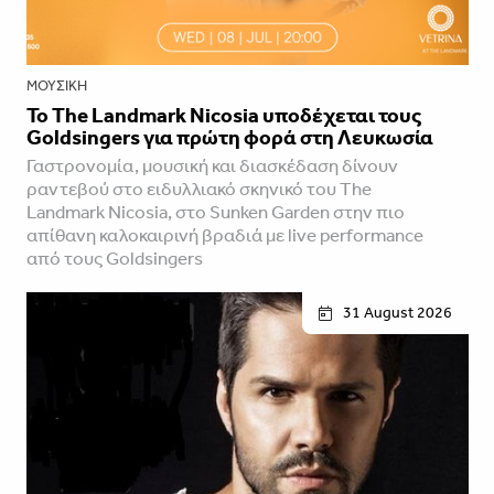
ΜΟΥΣΙΚΉ
Το The Landmark Nicosia υποδέχεται τους
Goldsingers για πρώτη φορά στη Λευκωσία
Γαστρονομία, μουσική και διασκέδαση δίνουν
ραντεβού στο ειδυλλιακό σκηνικό του The
Landmark Nicosia, στο Sunken Garden στην πιο
απίθανη καλοκαιρινή βραδιά με live performance
από τους Goldsingers
31 August 2026