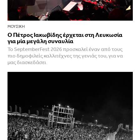
ΜΟΥΣΙΚΉ
Ο Πέτρος Ιακωβίδης έρχεται στη Λευκωσία
για μία μεγάλη συναυλία
Το SeptemberFest 2026 προσκαλεί έναν από τους
πιο δημοφιλείς καλλιτέχνες της γενιάς του, για να
μας διασκεδάσει