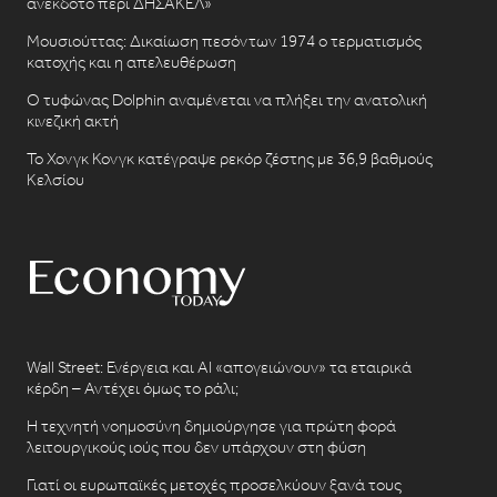
ανέκδοτο περι ΔΗΣΑΚΕΛ»
Μουσιούττας: Δικαίωση πεσόντων 1974 ο τερματισμός
κατοχής και η απελευθέρωση
Ο τυφώνας Dolphin αναμένεται να πλήξει την ανατολική
κινεζική ακτή
Το Χονγκ Κονγκ κατέγραψε ρεκόρ ζέστης με 36,9 βαθμούς
Κελσίου
Wall Street: Ενέργεια και AI «απογειώνουν» τα εταιρικά
κέρδη – Αντέχει όμως το ράλι;
Η τεχνητή νοημοσύνη δημιούργησε για πρώτη φορά
λειτουργικούς ιούς που δεν υπάρχουν στη φύση
Γιατί οι ευρωπαϊκές μετοχές προσελκύουν ξανά τους