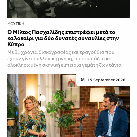
ΜΟΥΣΙΚΉ
Ο Μίλτος Πασχαλίδης επιστρέφει μετά το
καλοκαίρι για δύο δυνατές συναυλίες στην
Κύπρο
Mε 31 χρόνια δισκογραφίας και τραγούδια που
έχουν γίνει συλλογική μνήμη, παρουσιάζει μια
ολοκληρωμένη σκηνική εμπειρία γεμάτη ζωντάνια
15 September 2026