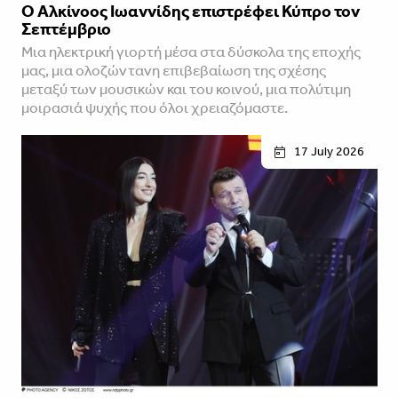
Ο Αλκίνοος Ιωαννίδης επιστρέφει Κύπρο τον
Σεπτέμβριο
Μια ηλεκτρική γιορτή μέσα στα δύσκολα της εποχής
μας, μια ολοζώντανη επιβεβαίωση της σχέσης
μεταξύ των μουσικών και του κοινού, μια πολύτιμη
μοιρασιά ψυχής που όλοι χρειαζόμαστε.
17 July 2026