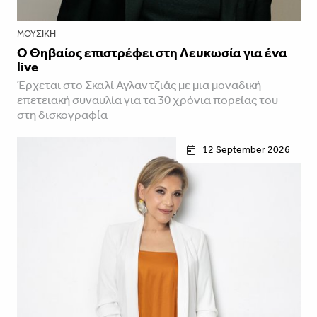
ΜΟΥΣΙΚΉ
Ο Θηβαίος επιστρέφει στη Λευκωσία για ένα
live
Έρχεται στο Σκαλί Αγλαντζιάς με μια μοναδική
επετειακή συναυλία για τα 30 χρόνια πορείας του
στη δισκογραφία
12 September 2026