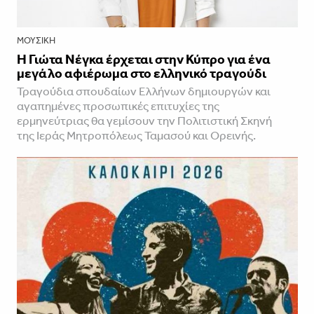
ΜΟΥΣΙΚΉ
Η Γιώτα Νέγκα έρχεται στην Κύπρο για ένα
μεγάλο αφιέρωμα στο ελληνικό τραγούδι
Τραγούδια σπουδαίων Ελλήνων δημιουργών και
αγαπημένες προσωπικές επιτυχίες της
ερμηνεύτριας θα γεμίσουν την Πολιτιστική Σκηνή
της Ιεράς Μητροπόλεως Ταμασού και Ορεινής.